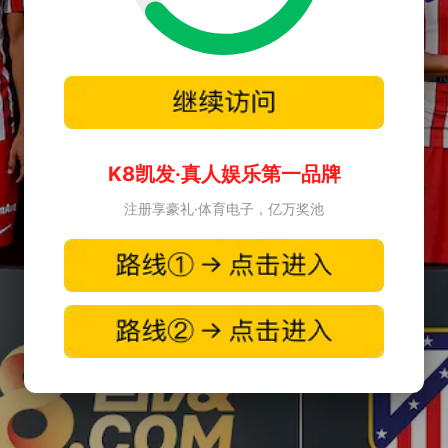
K8凯发·真人娱乐第一品牌
注册享豪礼·体育电子，亿万奖池